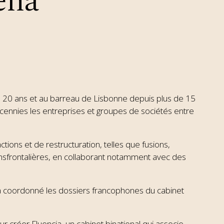
ena
e 20 ans et au barreau de Lisbonne depuis plus de 15
nnies les entreprises et groupes de sociétés entre
ions et de restructuration, telles que fusions,
ansfrontalières, en collaborant notamment avec des
a coordonné les dossiers francophones du cabinet
r créer Fluencia, un cabinet binational qui associe