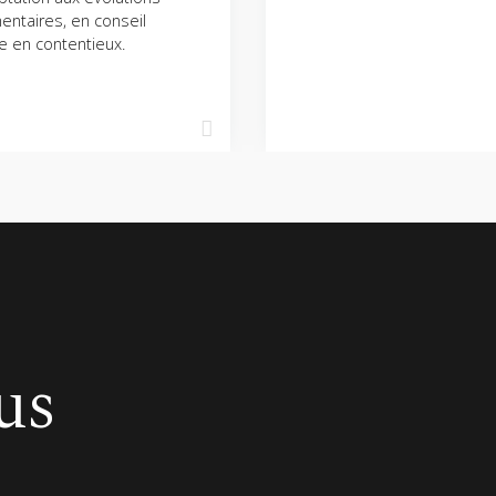
entaires, en conseil
 en contentieux.
us