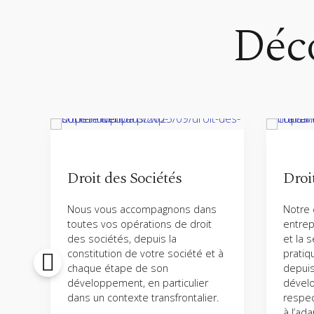
Déco
Droit des Sociétés
Droit
&A
Nous vous accompagnons dans
Notre 
toutes vos opérations de droit
entrep
des sociétés, depuis la
et la 
constitution de votre société et à
pratiq
chaque étape de son
depuis
développement, en particulier
dévelo
dans un contexte transfrontalier.
respect
à l’ad