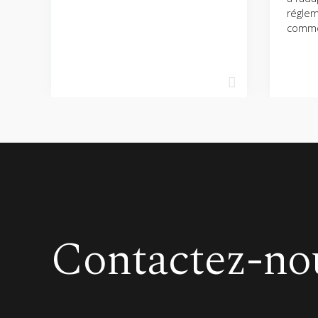
réglem
comme
Contactez-no