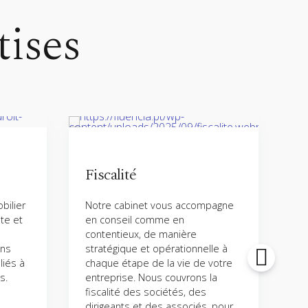
tises
Fiscalité
bilier
Notre cabinet vous accompagne
No
te et
en conseil comme en
es
contentieux, de manière
ac
ans
stratégique et opérationnelle à
me
liés à
chaque étape de la vie de votre
pr
s.
entreprise. Nous couvrons la
le
fiscalité des sociétés, des
ad
dirigeants et des associés, pour
ob