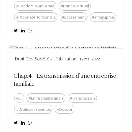
#CondominiumFermé
#FrancePortugal
#PropriétéHorizontale
#Lotissement
#Infographie
Droit Des Sociétés
Publication
12 mai 2022
Chap.4 – La transmission d’une entreprise
familiale
#EF
#EntrepriseFamiliale
#Transmission
#DroitsdesSociétés
#Dossier