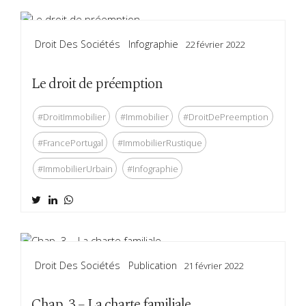
Droit Des Sociétés
Infographie
22 février 2022
Le droit de préemption
#DroitImmobilier
#Immobilier
#DroitDePreemption
#FrancePortugal
#ImmobilierRustique
#ImmobilierUrbain
#Infographie
Droit Des Sociétés
Publication
21 février 2022
Chap. 3 – La charte familiale