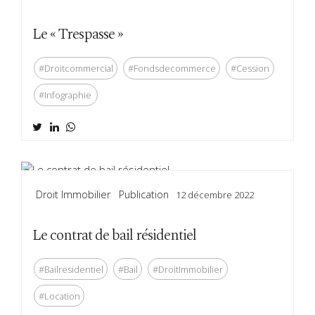
Le « Trespasse »
#Droitcommercial
#Fondsdecommerce
#Cession
#Infographie
Droit Immobilier
Publication
12 décembre 2022
Le contrat de bail résidentiel
#Bailresidentiel
#Bail
#DroitImmobilier
#Location